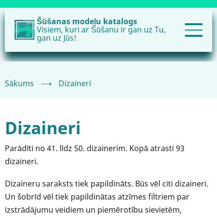
Pārlekt
uz
Šūšanas modeļu katalogs
Visiem, kuri ar Šūšanu ir gan uz Tu,
galveno
gan uz Jūs!
saturu
Sākums
⟶
Dizaineri
Dizaineri
Parādīti no 41. līdz 50. dizainerim. Kopā atrasti 93
dizaineri.
Dizaineru saraksts tiek papildināts. Būs vēl citi dizaineri.
Un šobrīd vēl tiek papildinātas atzīmes filtriem par
izstrādājumu veidiem un piemērotību sievietēm,