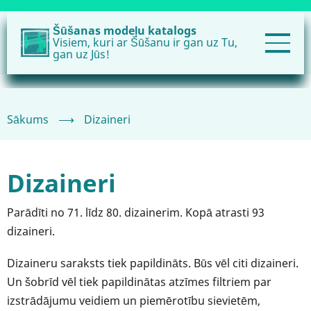
Pārlekt
uz
Šūšanas modeļu katalogs
Visiem, kuri ar Šūšanu ir gan uz Tu,
galveno
gan uz Jūs!
saturu
Sākums
⟶
Dizaineri
Dizaineri
Parādīti no 71. līdz 80. dizainerim. Kopā atrasti 93
dizaineri.
Dizaineru saraksts tiek papildināts. Būs vēl citi dizaineri.
Un šobrīd vēl tiek papildinātas atzīmes filtriem par
izstrādājumu veidiem un piemērotību sievietēm,