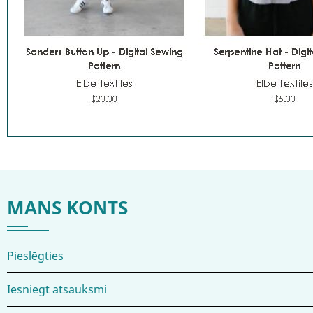
MANS KONTS
Pieslēgties
Iesniegt atsauksmi