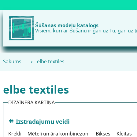
Pārlekt
uz
galveno
Šūšanas modeļu katalogs
saturu
Visiem, kuri ar Šūšanu ir gan uz Tu, gan uz J
Sākums
⟶
elbe textiles
elbe textiles
DIZAINERA KARTIŅA
Izstrādājumu veidi
Krekli
Mēteļi un āra kombinezoni
Bikses
Kleitas