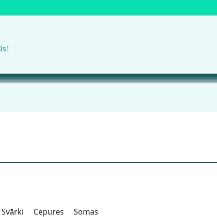
ūs!
Svārki
Cepures
Somas