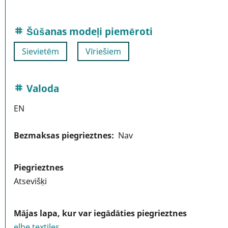
Šūšanas modeļi piemēroti
Sievietēm
Vīriešiem
Valoda
EN
Bezmaksas piegrieztnes
Nav
Piegrieztnes
Atsevišķi
Mājas lapa, kur var iegādāties piegrieztnes
elbe textiles