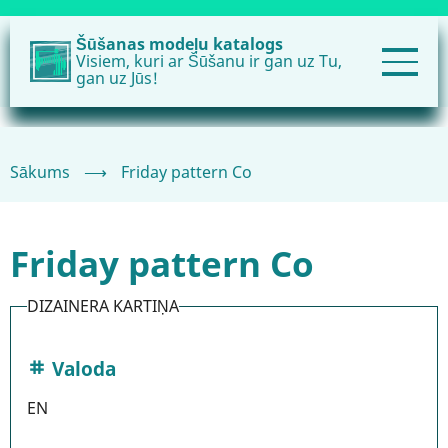
Pārlekt
uz
Šūšanas modeļu katalogs
Visiem, kuri ar Šūšanu ir gan uz Tu,
galveno
gan uz Jūs!
saturu
Sākums
⟶
Friday pattern Co
Friday pattern Co
DIZAINERA KARTIŅA
Valoda
EN