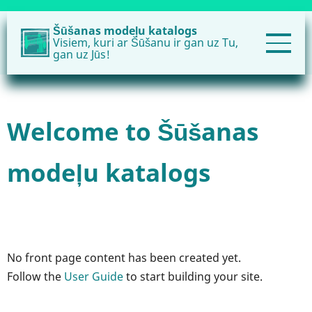
Pārlekt
uz
Šūšanas modeļu katalogs
Visiem, kuri ar Šūšanu ir gan uz Tu,
galveno
gan uz Jūs!
saturu
Welcome to Šūšanas
modeļu katalogs
No front page content has been created yet.
Follow the
User Guide
to start building your site.