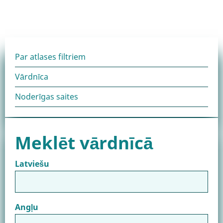
Noderīga
Par atlases filtriem
Vārdnīca
informācija
Noderīgas saites
bloks
Meklēt vārdnīcā
Latviešu
Angļu