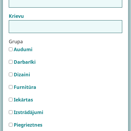
Krievu
Grupa
Audumi
Darbarīki
Dizaini
Furnitūra
Iekārtas
Izstrādājumi
Piegrieztnes