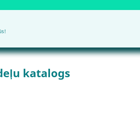
ūs!
eļu katalogs