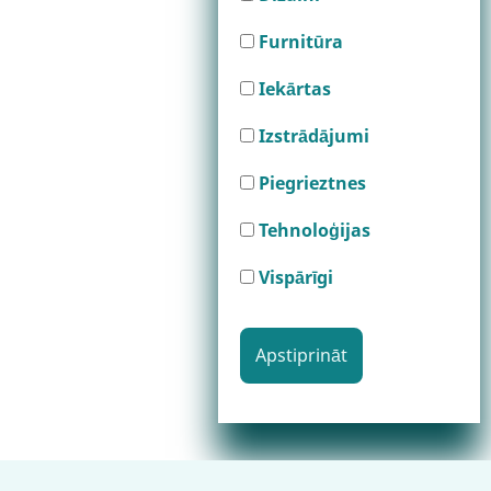
Furnitūra
Iekārtas
Izstrādājumi
Piegrieztnes
Tehnoloģijas
Vispārīgi