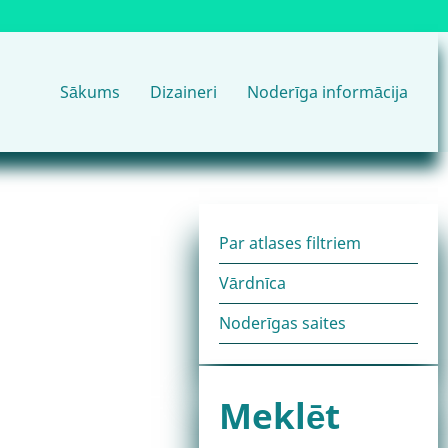
Main
Sākums
Dizaineri
Noderīga informācija
navigation
Noderīga
Par atlases filtriem
Vārdnīca
informācija
Noderīgas saites
bloks
Meklēt