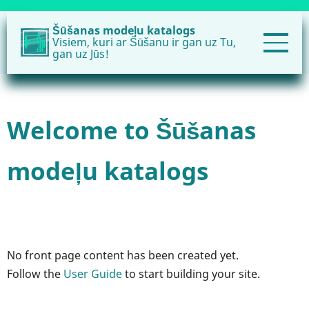
Pārlekt
uz
Šūšanas modeļu katalogs
Visiem, kuri ar Šūšanu ir gan uz Tu,
galveno
gan uz Jūs!
saturu
Welcome to Šūšanas
modeļu katalogs
No front page content has been created yet.
Follow the
User Guide
to start building your site.