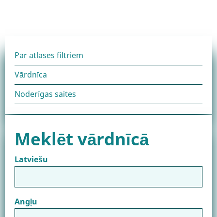
Noderīga
Par atlases filtriem
Vārdnīca
informācija
Noderīgas saites
bloks
Meklēt vārdnīcā
Latviešu
Angļu