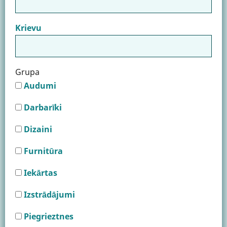
Krievu
Grupa
Audumi
Darbarīki
Dizaini
Furnitūra
Iekārtas
Izstrādājumi
Piegrieztnes