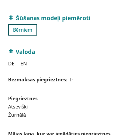
Šūšanas modeļi piemēroti
Bērniem
Valoda
DE
EN
Bezmaksas piegrieztnes
Ir
Piegrieztnes
Atsevišķi
Žurnālā
Mājas lapa, kur var iegādāties piegrieztnes