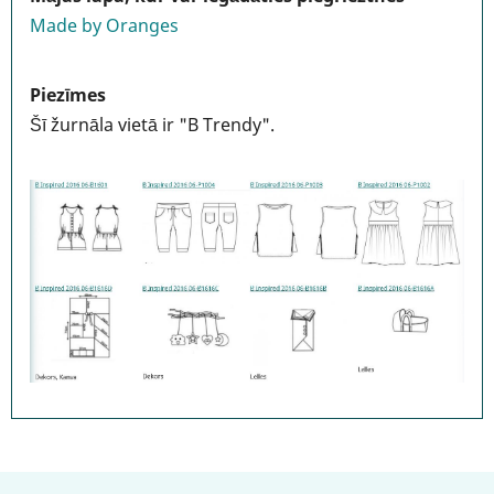
Made by Oranges
Piezīmes
Šī žurnāla vietā ir "B Trendy".