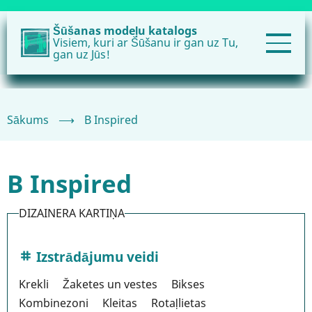
Pārlekt
uz
Šūšanas modeļu katalogs
Visiem, kuri ar Šūšanu ir gan uz Tu,
galveno
gan uz Jūs!
saturu
Sākums
⟶
B Inspired
B Inspired
DIZAINERA KARTIŅA
Izstrādājumu veidi
Krekli
Žaketes un vestes
Bikses
Kombinezoni
Kleitas
Rotaļlietas