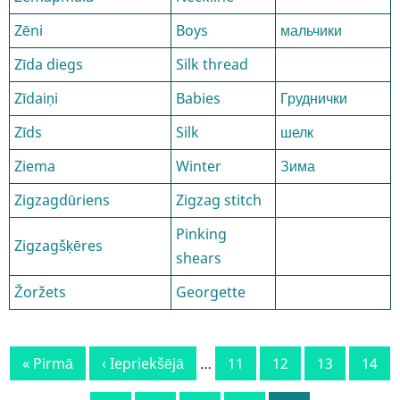
Zēni
Boys
мальчики
Zīda diegs
Silk thread
Zīdaiņi
Babies
Груднички
Zīds
Silk
шелк
Ziema
Winter
Зима
Zigzagdūriens
Zigzag stitch
Pinking
Zigzagšķēres
shears
Žoržets
Georgette
Pagination
First
« Pirmā
Previous
‹ Iepriekšējā
…
Lapa
11
Lapa
12
Lapa
13
Lapa
14
page
page