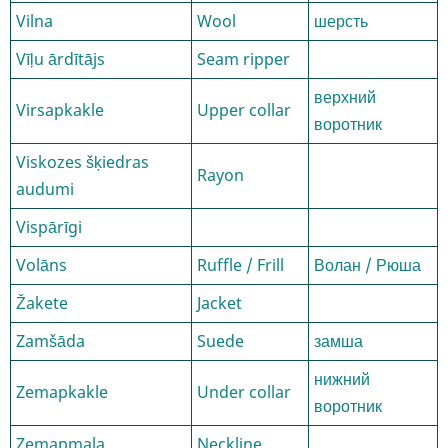
Vilna
Wool
шерсть
Vīļu ārdītājs
Seam ripper
верхний
Virsapkakle
Upper collar
воротник
Viskozes šķiedras
Rayon
audumi
Vispārīgi
Volāns
Ruffle / Frill
Волан / Рюша
Žakete
Jacket
Zamšāda
Suede
замша
нижний
Zemapkakle
Under collar
воротник
Zemapmala
Neckline