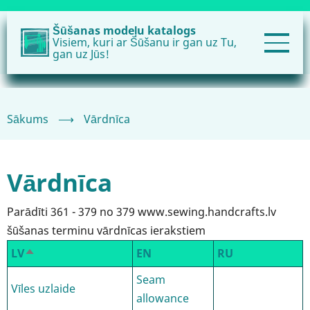
Pārlekt
uz
Šūšanas modeļu katalogs
Visiem, kuri ar Šūšanu ir gan uz Tu,
galveno
gan uz Jūs!
saturu
Sākums
⟶
Vārdnīca
Vārdnīca
Parādīti 361 - 379 no 379 www.sewing.handcrafts.lv
šūšanas terminu vārdnīcas ierakstiem
LV
EN
RU
Sakārtot
dilstošā
Seam
Vīles uzlaide
secībā
allowance