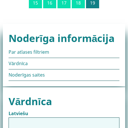
Lapa
15
Lapa
16
Lapa
17
Lapa
18
Current
19
page
Noderīga informācija
Par atlases filtriem
Vārdnīca
Noderīgas saites
Vārdnīca
Latviešu