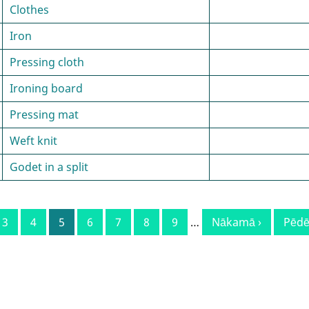
Clothes
Iron
Pressing cloth
Ironing board
Pressing mat
Weft knit
Godet in a split
Lapa
3
Lapa
4
Current
5
Lapa
6
Lapa
7
Lapa
8
Lapa
9
…
Next
Nākamā ›
Last
Pēdē
page
page
pag