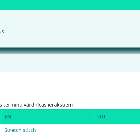
ūs!
s terminu vārdnīcas ierakstiem
EN
RU
Stretch stitch