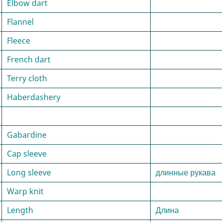
Elbow dart
Flannel
Fleece
French dart
Terry cloth
Haberdashery
Gabardine
Cap sleeve
Long sleeve
длинные рукава
Warp knit
Length
Длина