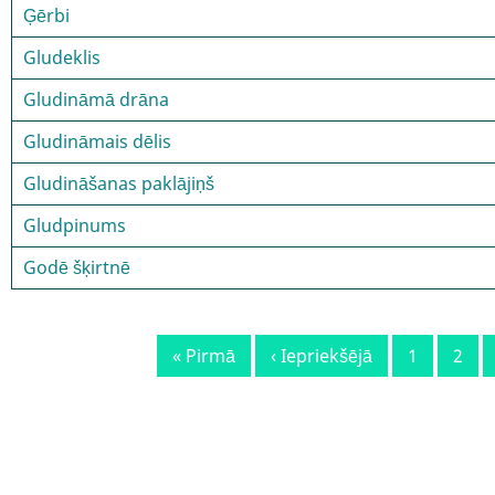
Ģērbi
Gludeklis
Gludināmā drāna
Gludināmais dēlis
Gludināšanas paklājiņš
Gludpinums
Godē šķirtnē
Pagination
First
« Pirmā
Previous
‹ Iepriekšējā
Lapa
1
Lapa
2
page
page