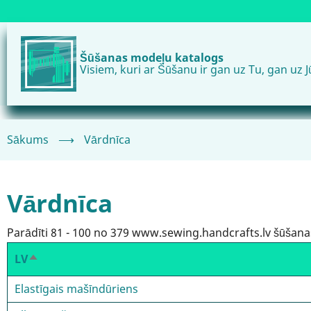
Pārlekt
uz
galveno
Šūšanas modeļu katalogs
saturu
Visiem, kuri ar Šūšanu ir gan uz Tu, gan uz J
Sākums
⟶
Vārdnīca
Vārdnīca
Parādīti 81 - 100 no 379 www.sewing.handcrafts.lv šūšana
LV
Sakārtot
dilstošā
Elastīgais mašīndūriens
secībā