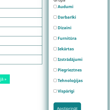
Grupa
Audumi
Darbarīki
Dizaini
Furnitūra
Iekārtas
Izstrādājumi
Piegrieztnes
jā »
Tehnoloģijas
e
Vispārīgi