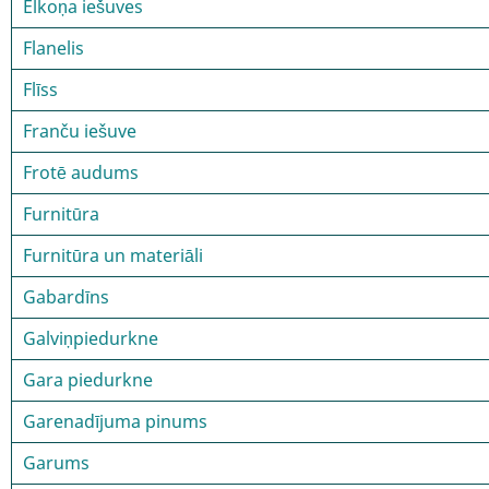
Elkoņa iešuves
Flanelis
Flīss
Franču iešuve
Frotē audums
Furnitūra
Furnitūra un materiāli
Gabardīns
Galviņpiedurkne
Gara piedurkne
Garenadījuma pinums
Garums