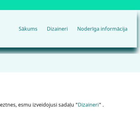
Main
Sākums
Dizaineri
Noderīga informācija
navigation
eztnes, esmu izveidojusi sadaļu "
Dizaineri
" .