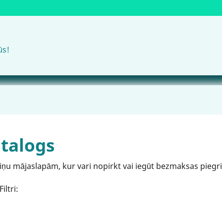
ūs!
talogs
viņu mājaslapām, kur vari nopirkt vai iegūt bezmaksas piegri
iltri: