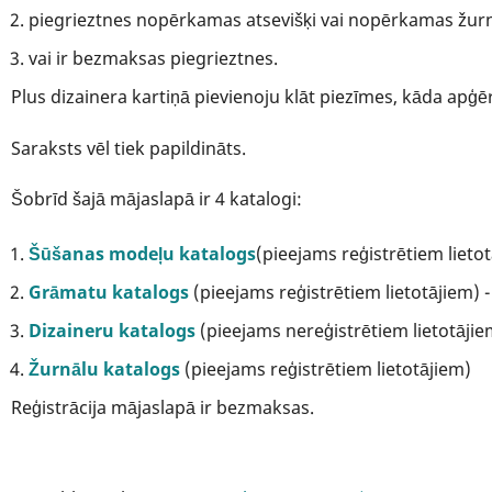
piegrieztnes nopērkamas atsevišķi vai nopērkamas žurn
vai ir bezmaksas piegrieztnes.
Plus dizainera kartiņā pievienoju klāt piezīmes, kāda apģē
Saraksts vēl tiek papildināts.
Šobrīd šajā mājaslapā ir 4 katalogi:
Šūšanas modeļu katalogs
(pieejams reģistrētiem lieto
Grāmatu katalogs
(pieejams reģistrētiem lietotājiem) - 
Dizaineru katalogs
(pieejams nereģistrētiem lietotājiem
Žurnālu katalogs
(pieejams reģistrētiem lietotājiem)
Reģistrācija mājaslapā ir bezmaksas.