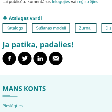
Lai publicētu komentārus
Ielogojies
vai
reģistrējies
Atslēgas vārdi
Katalogs
Šūšanas modeļi
Žurnāli
Diz
Ja patika, padalies!
MANS KONTS
Pieslēgties