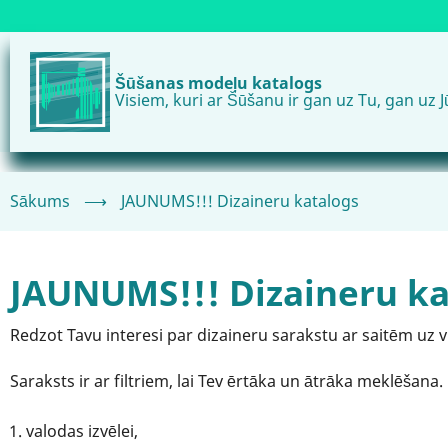
Pārlekt
uz
galveno
Šūšanas modeļu katalogs
saturu
Visiem, kuri ar Šūšanu ir gan uz Tu, gan uz J
Sākums
⟶
JAUNUMS!!! Dizaineru katalogs
JAUNUMS!!! Dizaineru ka
Redzot Tavu interesi par dizaineru sarakstu ar saitēm uz 
Saraksts ir ar filtriem, lai Tev ērtāka un ātrāka meklēšana. F
valodas izvēlei,