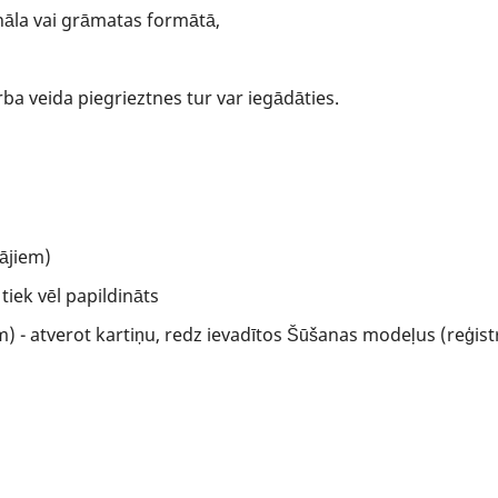
āla vai grāmatas formātā,
rba veida piegrieztnes tur var iegādāties.
tājiem)
tiek vēl papildināts
) - atverot kartiņu, redz ievadītos Šūšanas modeļus (reģistrē