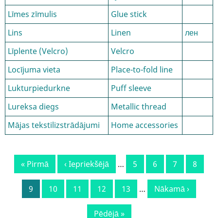
Līmes zīmulis
Glue stick
Lins
Linen
лен
Līplente (Velcro)
Velcro
Locījuma vieta
Place-to-fold line
Lukturpiedurkne
Puff sleeve
Lureksa diegs
Metallic thread
Mājas tekstilizstrādājumi
Home accessories
Pagination
First
« Pirmā
Previous
‹ Iepriekšējā
…
Lapa
5
Lapa
6
Lapa
7
Lapa
8
page
page
Current
9
Lapa
10
Lapa
11
Lapa
12
Lapa
13
…
Next
Nākamā ›
page
page
Last
Pēdējā »