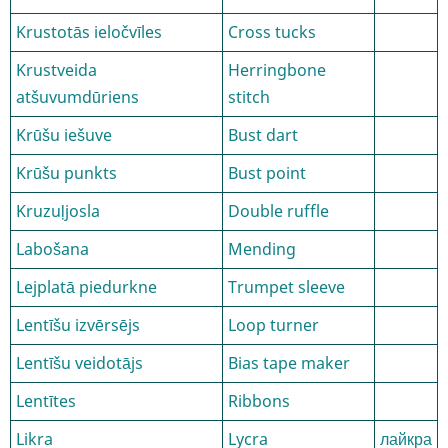
Krustotās ieločvīles
Cross tucks
Krustveida
Herringbone
atšuvumdūriens
stitch
Krūšu iešuve
Bust dart
Krūšu punkts
Bust point
Kruzuļjosla
Double ruffle
Labošana
Mending
Lejplatā piedurkne
Trumpet sleeve
Lentīšu izvērsējs
Loop turner
Lentīšu veidotājs
Bias tape maker
Lentītes
Ribbons
Likra
Lycra
лайкра