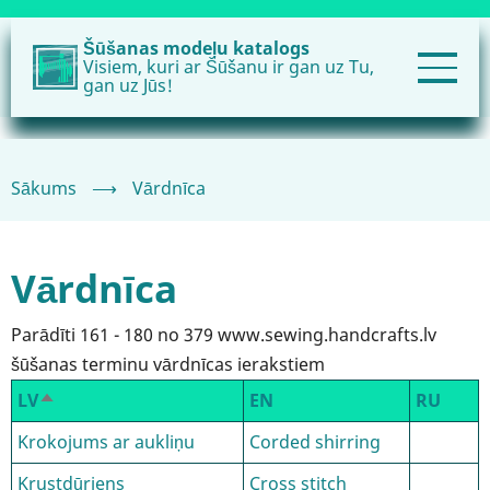
Pārlekt
uz
Šūšanas modeļu katalogs
Visiem, kuri ar Šūšanu ir gan uz Tu,
galveno
gan uz Jūs!
saturu
Sākums
⟶
Vārdnīca
Vārdnīca
Parādīti 161 - 180 no 379 www.sewing.handcrafts.lv
šūšanas terminu vārdnīcas ierakstiem
LV
EN
RU
Sakārtot
dilstošā
Krokojums ar aukliņu
Corded shirring
secībā
Krustdūriens
Cross stitch