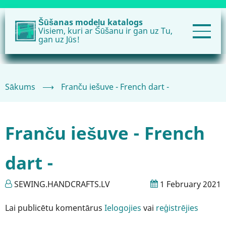
Pārlekt
uz
Šūšanas modeļu katalogs
Visiem, kuri ar Šūšanu ir gan uz Tu,
galveno
gan uz Jūs!
saturu
Sākums
⟶
Franču iešuve - French dart -
Franču iešuve - French
dart -
SEWING.HANDCRAFTS.LV
1 February 2021
Lai publicētu komentārus
Ielogojies
vai
reģistrējies