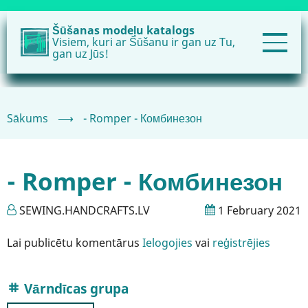
Pārlekt
uz
Šūšanas modeļu katalogs
Visiem, kuri ar Šūšanu ir gan uz Tu,
galveno
gan uz Jūs!
saturu
Sākums
⟶
- Romper - Комбинезон
- Romper - Комбинезон
SEWING.HANDCRAFTS.LV
1 February 2021
Lai publicētu komentārus
Ielogojies
vai
reģistrējies
Vārndīcas grupa